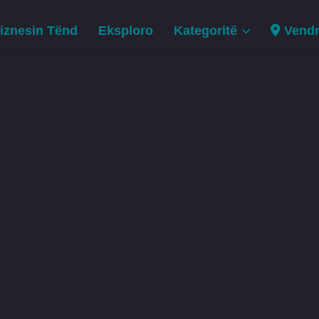
iznesin Tënd
Eksploro
Kategoritë
Vendn