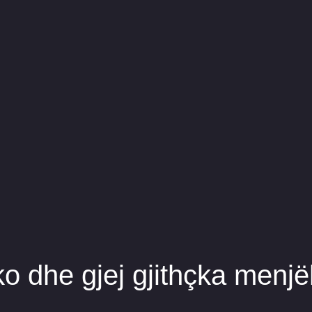
o dhe gjej gjithçka menj