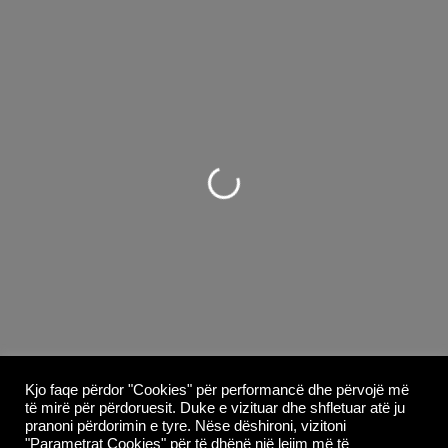
Duke ngarkuar...
Kjo faqe përdor "Cookies" për performancë dhe përvojë më
të mirë për përdoruesit. Duke e vizituar dhe shfletuar atë ju
pranoni përdorimin e tyre. Nëse dëshironi, vizitoni
"Parametrat Cookies" për të dhënë një lejim më të