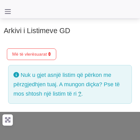
Arkivi i Listimeve GD
Më të vlerësuarat
Nuk u gjet asnjë listim që përkon me
përzgjedhjen tuaj. A mungon diçka? Pse të
mos shtosh një listim të ri
?
.