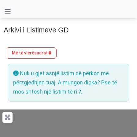
Arkivi i Listimeve GD
Më të vlerësuarat
Nuk u gjet asnjë listim që përkon me
përzgjedhjen tuaj. A mungon diçka? Pse të
mos shtosh një listim të ri
?
.