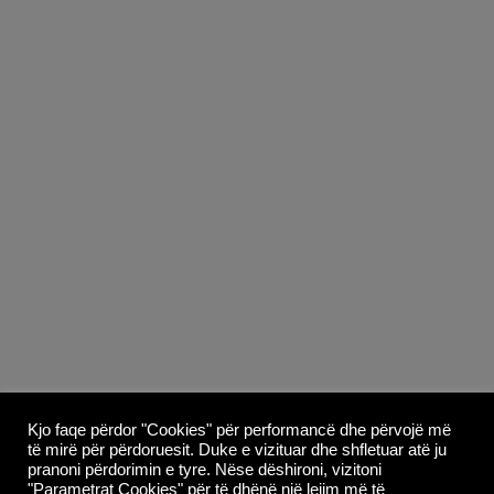
Copyright © 2026
Whoop Theme
- Powered by
Kjo faqe përdor "Cookies" për performancë dhe përvojë më
të mirë për përdoruesit. Duke e vizituar dhe shfletuar atë ju
WordPress
.
pranoni përdorimin e tyre. Nëse dëshironi, vizitoni
"Parametrat Cookies" për të dhënë një lejim më të