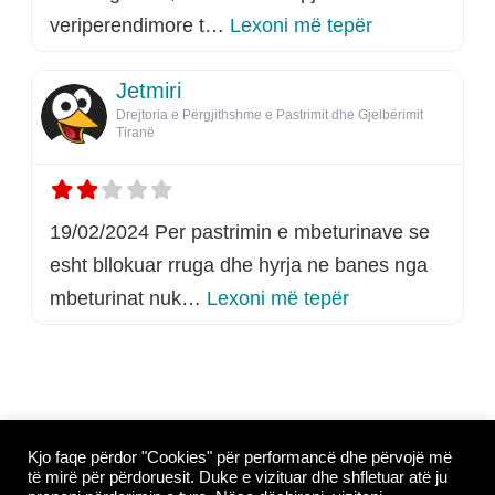
rreth këtij listi
veriperendimore t…
Lexoni më tepër
Jetmiri
Drejtoria e Përgjithshme e Pastrimit dhe Gjelbërimit
Tiranë
19/02/2024 Per pastrimin e mbeturinave se
esht bllokuar rruga dhe hyrja ne banes nga
rreth këtij listimi
mbeturinat nuk…
Lexoni më tepër
Copyright © 2026
Whoop Theme
- Powered by
Kjo faqe përdor "Cookies" për performancë dhe përvojë më
të mirë për përdoruesit. Duke e vizituar dhe shfletuar atë ju
WordPress
.