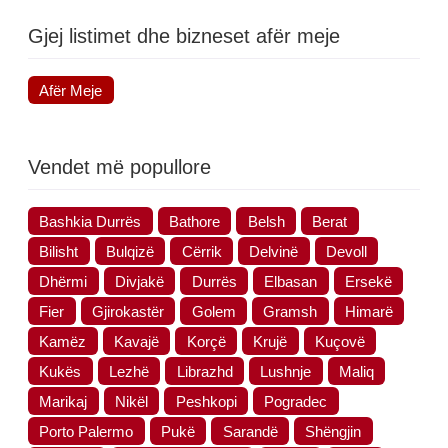
Gjej listimet dhe bizneset afër meje
Afër Meje
Vendet më popullore
Bashkia Durrës
Bathore
Belsh
Berat
Bilisht
Bulqizë
Cërrik
Delvinë
Devoll
Dhërmi
Divjakë
Durrës
Elbasan
Ersekë
Fier
Gjirokastër
Golem
Gramsh
Himarë
Kamëz
Kavajë
Korçë
Krujë
Kuçovë
Kukës
Lezhë
Librazhd
Lushnje
Maliq
Marikaj
Nikël
Peshkopi
Pogradec
Porto Palermo
Pukë
Sarandë
Shëngjin