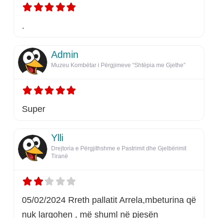
.
Admin
Muzeu Kombëtar i Përgjimeve “Shtëpia me Gjethe”
Super
Ylli
Drejtoria e Përgjithshme e Pastrimit dhe Gjelbërimit
Tiranë
05/02/2024 Rreth pallatit Arrela,mbeturina që
nuk largohen , më shuml në pjesën