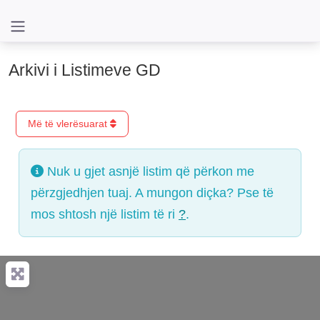
Arkivi i Listimeve GD
Më të vlerësuarat
Nuk u gjet asnjë listim që përkon me
përzgjedhjen tuaj. A mungon diçka? Pse të
mos shtosh një listim të ri
?
.