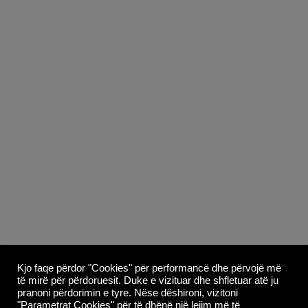
Copyright © 2026
Whoop Theme
- Powered by
Kjo faqe përdor "Cookies" për performancë dhe përvojë më
të mirë për përdoruesit. Duke e vizituar dhe shfletuar atë ju
WordPress
.
pranoni përdorimin e tyre. Nëse dëshironi, vizitoni
"Parametrat Cookies" për të dhënë një lejim më të