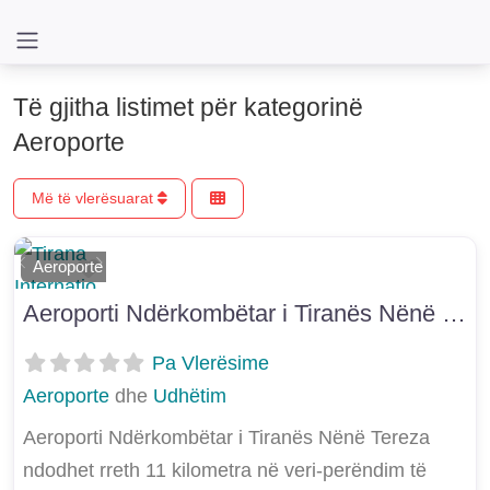
Të gjitha listimet për kategorinë
Aeroporte
Më të vlerësuarat
Shtoje si të preferuar
Aeroporte
E mëparshme
Më Tej
Aeroporti Ndërkombëtar i Tiranës Nënë Tereza
Pa Vlerësime
Aeroporte
dhe
Udhëtim
Aeroporti Ndërkombëtar i Tiranës Nënë Tereza
ndodhet rreth 11 kilometra në veri-perëndim të