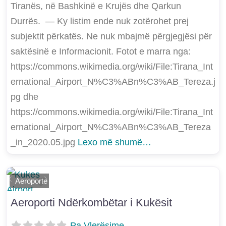
Tiranës, në Bashkinë e Krujës dhe Qarkun
Durrës. — Ky listim ende nuk zotërohet prej
subjektit përkatës. Ne nuk mbajmë përgjegjësi për
saktësinë e Informacionit. Fotot e marra nga:
https://commons.wikimedia.org/wiki/File:Tirana_Int
ernational_Airport_N%C3%ABn%C3%AB_Tereza.j
pg dhe
https://commons.wikimedia.org/wiki/File:Tirana_Int
ernational_Airport_N%C3%ABn%C3%AB_Tereza
_in_2020.05.jpg
Lexo më shumë…
Shtoje si të preferuar
Aeroporte
E mëparshme
Më Tej
Aeroporti Ndërkombëtar i Kukësit
Pa Vlerësime