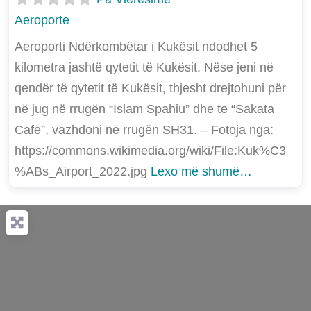
Aeroporte
Aeroporti Ndërkombëtar i Kukësit ndodhet 5
kilometra jashtë qytetit të Kukësit. Nëse jeni në
qendër të qytetit të Kukësit, thjesht drejtohuni për
në jug në rrugën “Islam Spahiu” dhe te “Sakata
Cafe”, vazhdoni në rrugën SH31. – Fotoja nga:
https://commons.wikimedia.org/wiki/File:Kuk%C3
%ABs_Airport_2022.jpg
Lexo më shumë…