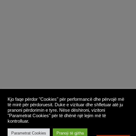
Copyright © 2026
Whoop Theme
- Powered by
Kjo faqe përdor "Cookies" për performancë dhe përvojë më
të mirë për përdoruesit. Duke e vizituar dhe shfletuar atë ju
WordPress
.
pranoni përdorimin e tyre. Nëse dëshironi, vizitoni
"Parametrat Cookies" për të dhënë një lejim më të
kontrolluar.
Parametrat Cookies
Pranoji të gjitha