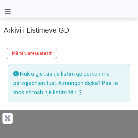
Arkivi i Listimeve GD
Më të vlerësuarat
Nuk u gjet asnjë listim që përkon me
përzgjedhjen tuaj. A mungon diçka? Pse të
mos shtosh një listim të ri
?
.