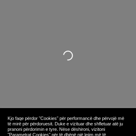
Duke ngarkuar...
Kjo faqe përdor "Cookies" për performancë dhe përvojë më
të mirë për përdoruesit. Duke e vizituar dhe shfletuar atë ju
pranoni përdorimin e tyre. Nëse dëshironi, vizitoni
"Parametrat Cookies" për të dhënë një lejim më të