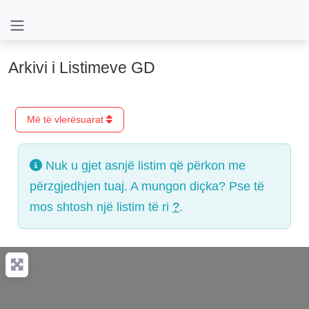
Arkivi i Listimeve GD
Më të vlerësuarat
Nuk u gjet asnjë listim që përkon me
përzgjedhjen tuaj. A mungon diçka? Pse të
mos shtosh një listim të ri
?
.