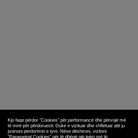
Copyright © 2026
Whoop Theme
- Powered by
Kjo faqe përdor "Cookies" për performancë dhe përvojë më
të mirë për përdoruesit. Duke e vizituar dhe shfletuar atë ju
WordPress
.
pranoni përdorimin e tyre. Nëse dëshironi, vizitoni
"Parametrat Cookies" për të dhënë një lejim më të