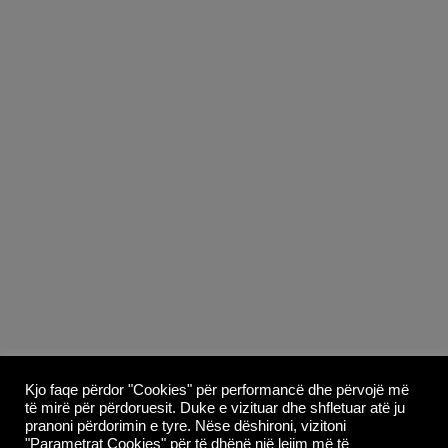
Copyright © 2026
Whoop Theme
- Powered by
Kjo faqe përdor "Cookies" për performancë dhe përvojë më
të mirë për përdoruesit. Duke e vizituar dhe shfletuar atë ju
WordPress
.
pranoni përdorimin e tyre. Nëse dëshironi, vizitoni
"Parametrat Cookies" për të dhënë një lejim më të