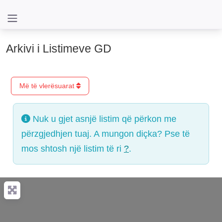
Arkivi i Listimeve GD
Më të vlerësuarat
Nuk u gjet asnjë listim që përkon me
përzgjedhjen tuaj. A mungon diçka? Pse të
mos shtosh një listim të ri
?
.