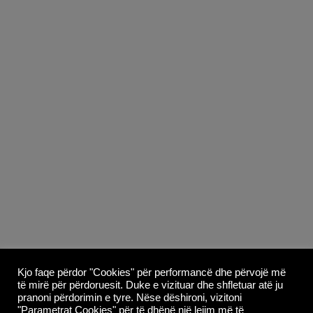
Copyright © 2026
Whoop Theme
- Powered by
Kjo faqe përdor "Cookies" për performancë dhe përvojë më
të mirë për përdoruesit. Duke e vizituar dhe shfletuar atë ju
WordPress
.
pranoni përdorimin e tyre. Nëse dëshironi, vizitoni
"Parametrat Cookies" për të dhënë një lejim më të