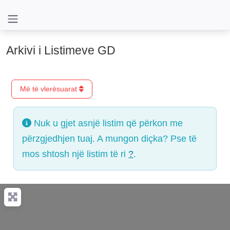
Arkivi i Listimeve GD
Më të vlerësuarat
Nuk u gjet asnjë listim që përkon me
përzgjedhjen tuaj. A mungon diçka? Pse të
mos shtosh një listim të ri
?
.