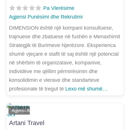
Pa Vlerësime
Agjensi Punësimi dhe Rekrutimi
DIMENSION është një kompani konsultuese,
trajnuese dhe zbatuese në fushën e Menaxhimit
Strategjik të Burimeve Njerëzore. Eksperienca
shumë vjeçare e stafit të saj është një potencial
në shërbim të organizatave, kompanive,
individëve me qëllim përmirësimin dhe
konsolidimin e vlerave dhe standarteve
profesionale të tregut të
Lexo më shumë…
Shtoje si të preferuar
Agjensi Autobusash
E mëparshme
Më Tej
Artani Travel