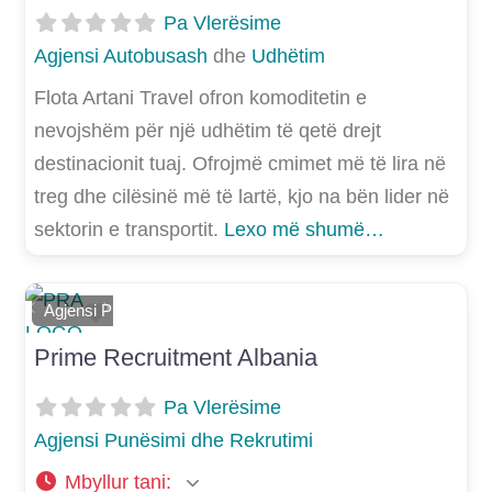
Pa Vlerësime
Agjensi Autobusash
dhe
Udhëtim
Flota Artani Travel ofron komoditetin e
nevojshëm për një udhëtim të qetë drejt
destinacionit tuaj. Ofrojmë cmimet më të lira në
treg dhe cilësinë më të lartë, kjo na bën lider në
sektorin e transportit.
Lexo më shumë…
Shtoje si të preferuar
Agjensi Punësimi dhe Rekrutimi
E mëparshme
Më Tej
Prime Recruitment Albania
Pa Vlerësime
Agjensi Punësimi dhe Rekrutimi
Mbyllur tani
: