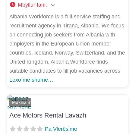
Mbyllur tani
:
Albania Workforce is a full-service staffing and
recruitment agency in Tirana, Albania. We focus
on connecting job seekers from Albania with
employers in the European Union member
countries, Iceland, Norway, Switzerland, and the
United Kingdom. Albania Workforce finds
suitable candidates to fill job vacancies across
Lexo më shumë…
Shtoje si të preferuar
Makina me qera
E mëparshme
Më Tej
Ace Motors Rental Lavazh
Pa Vlerësime