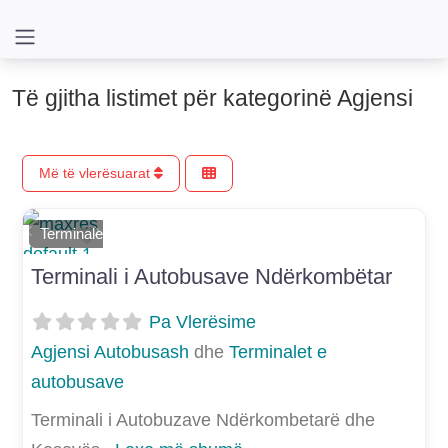
Të gjitha listimet për kategorinë Agjensi
Më të vlerësuarat
Shtoje si të preferuar
Terminalet e autobusave
E mëparshme
Më Tej
Terminali i Autobusave Ndërkombëtar
Pa Vlerësime
Agjensi Autobusash
dhe
Terminalet e
autobusave
Terminali i Autobuzave Ndërkombetarë dhe