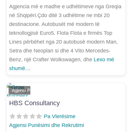
Agjencia më e madhe e udhëtimeve nga Greqia
në Shqipëri.Çdo ditë 3 udhëtime ne mbi 20
destinacione. Autobusët më modern të
teknollogjisë Euro5. Flota Flota e firmës Top
Lines përbëhet nga 20 autobusë modern Man,
Setra dhe Neoplan si dhe 4 Vito Mercedes-
Benz, një Crafter Wolkswagen, dhe
Lexo më
shumë…
Shtoje si të preferuar
Agjensi Punësimi dhe Rekrutimi
E mëparshme
Më Tej
HBS Consultancy
Pa Vlerësime
Agjensi Punësimi dhe Rekrutimi