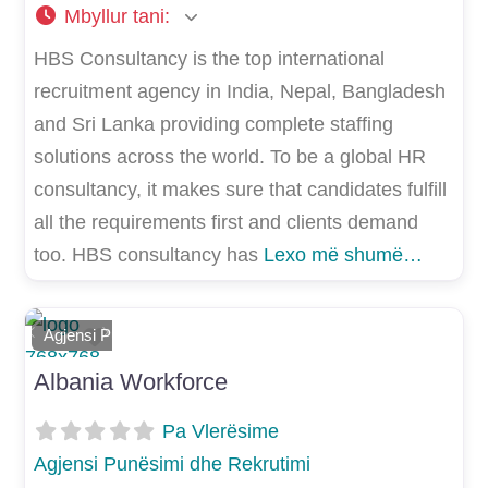
Mbyllur tani
:
HBS Consultancy is the top international
recruitment agency in India, Nepal, Bangladesh
and Sri Lanka providing complete staffing
solutions across the world. To be a global HR
consultancy, it makes sure that candidates fulfill
all the requirements first and clients demand
too. HBS consultancy has
Lexo më shumë…
Shtoje si të preferuar
Agjensi Punësimi dhe Rekrutimi
E mëparshme
Më Tej
Albania Workforce
Pa Vlerësime
Agjensi Punësimi dhe Rekrutimi