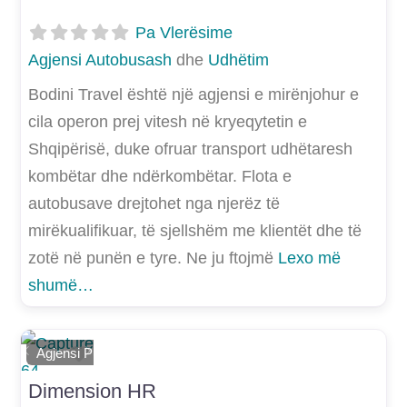
Pa Vlerësime
Agjensi Autobusash
dhe
Udhëtim
Bodini Travel është një agjensi e mirënjohur e
cila operon prej vitesh në kryeqytetin e
Shqipërisë, duke ofruar transport udhëtaresh
kombëtar dhe ndërkombëtar. Flota e
autobusave drejtohet nga njerëz të
mirëkualifikuar, të sjellshëm me klientët dhe të
zotë në punën e tyre. Ne ju ftojmë
Lexo më
shumë…
Shtoje si të preferuar
Agjensi Punësimi dhe Rekrutimi
E mëparshme
Më Tej
Dimension HR