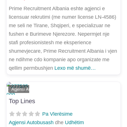
Prime Recruitment Albania eshte agjenci e
licensuar rekrutimi (me numer license LN-4586)
me seli ne Tirane, Shqiperi, e specializuar ne
fushen e Burimeve Njerezore. Nepermjet nje
stafi profesionistesh me eksperience
shumevjecare, Prime Recruitment Albania i vjen
ne ndihme cdo kompanie apo organizate me
qellim permbushjen
Lexo më shumë…
Shtoje si të preferuar
Agjensi Autobusash
E mëparshme
Më Tej
Top Lines
Pa Vlerësime
Agjensi Autobusash
dhe
Udhëtim