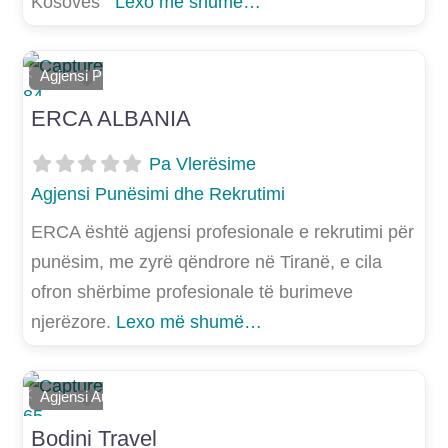
Kosovës
Lexo më shumë…
Shtoje si të preferuar
Agjensi Punësimi dhe Rekrutimi
E mëparshme
Më Tej
ERCA ALBANIA
Pa Vlerësime
Agjensi Punësimi dhe Rekrutimi
ERCA është agjensi profesionale e rekrutimi për
punësim, me zyrë qëndrore në Tiranë, e cila
ofron shërbime profesionale të burimeve
njerëzore.
Lexo më shumë…
Shtoje si të preferuar
Agjensi Autobusash
E mëparshme
Më Tej
Bodini Travel