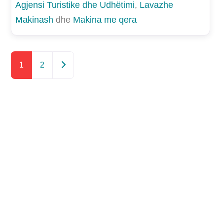
Agjensi Turistike dhe Udhëtimi
,
Lavazhe
Makinash
dhe
Makina me qera
Postimet e vjetra
1
2