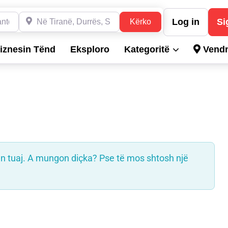
Dyqane, Hotele, Produkte, Teknikë, Hidrualikë, etj.
Në Tiranë, Durrës, Shkodër, Sarandë dhe në gjithë Shqipë
Log in
Si
Kërko
Kërko
iznesin Tënd
Eksploro
Kategoritë
Vendn
en tuaj. A mungon diçka? Pse të mos shtosh një