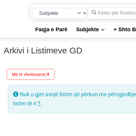
Kërko për Restorante, 
Përzgjidh llojin e kërkimit
Faqja e Parë
Subjekte
+ Shto B
Arkivi i Listimeve GD
Më të vlerësuarat
Nuk u gjet asnjë listim që përkon me përzgjedhj
listim të ri
?
.