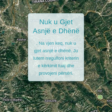
Nuk u Gjet
Asnjë e Dhënë
. Na vjen keq, nuk u
gjet asnjë e dhënë. Ju
lutem rregulloni kriterin
e kërkimit tuaj dhe
provojeni përsëri.