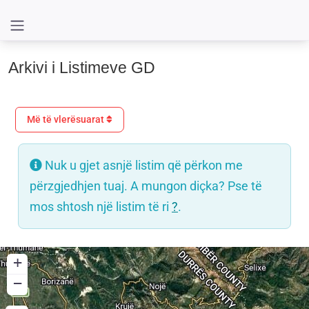
Arkivi i Listimeve GD
Më të vlerësuarat
Nuk u gjet asnjë listim që përkon me
përzgjedhjen tuaj. A mungon diçka? Pse të
mos shtosh një listim të ri
?
.
+
−