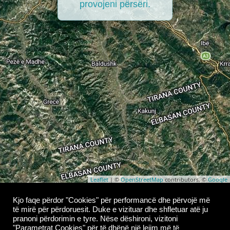
provojeni përsëri.
Leaflet
| ©
OpenStreetMap
contributors, ©
Google
Copyright © 2026
Whoop Theme
- Powered by
Kjo faqe përdor "Cookies" për performancë dhe përvojë më
të mirë për përdoruesit. Duke e vizituar dhe shfletuar atë ju
WordPress
.
pranoni përdorimin e tyre. Nëse dëshironi, vizitoni
"Parametrat Cookies" për të dhënë një lejim më të