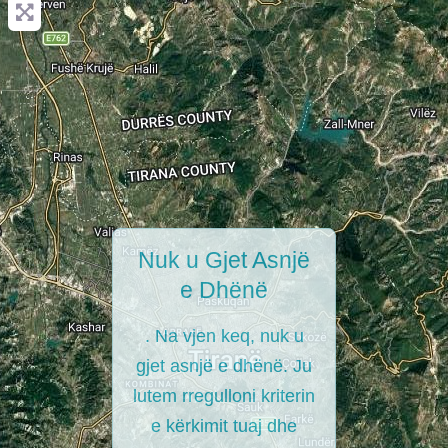
Nuk u Gjet Asnjë
e Dhënë
. Na vjen keq, nuk u
gjet asnjë e dhënë. Ju
lutem rregulloni kriterin
e kërkimit tuaj dhe