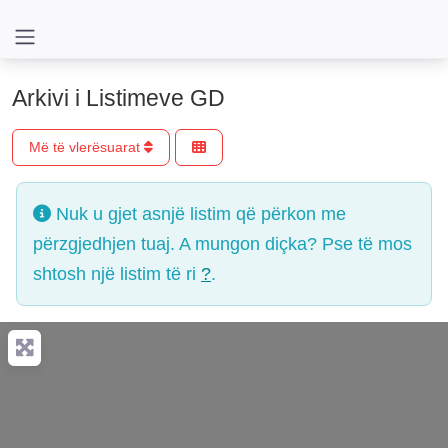
Arkivi i Listimeve GD
Më të vlerësuarat
Nuk u gjet asnjë listim që përkon me
përzgjedhjen tuaj. A mungon diçka? Pse të mos
shtosh një listim të ri
?
.