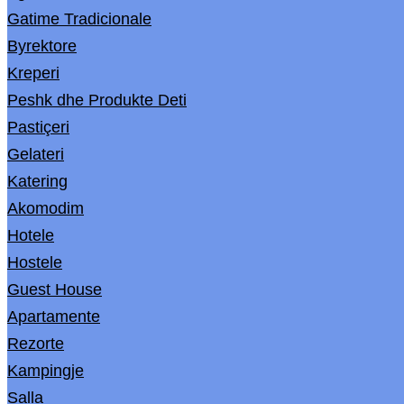
Gatime Tradicionale
Byrektore
Kreperi
Peshk dhe Produkte Deti
Pastiçeri
Gelateri
Katering
Akomodim
Hotele
Hostele
Guest House
Apartamente
Rezorte
Kampingje
Salla