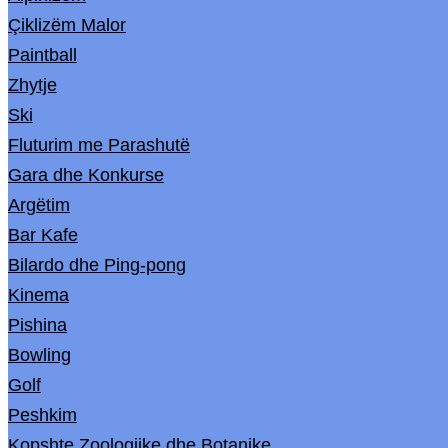
Çiklizëm Malor
Paintball
Zhytje
Ski
Fluturim me Parashutë
Gara dhe Konkurse
Argëtim
Bar Kafe
Bilardo dhe Ping-pong
Kinema
Pishina
Bowling
Golf
Peshkim
Kopshte Zoologjike dhe Botanike