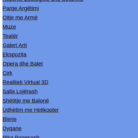
Parqe Argëtimi
Qitje me Armë
Muze
Teatër
Galeri Arti
Ekspozita
Opera dhe Balet
Cirk
Realiteti Virtual 3D
Salla Lojërash
Shëtitje me Balonë
Udhëtim me Helikopter
Blerje
Dyqane
Pika Pagesash