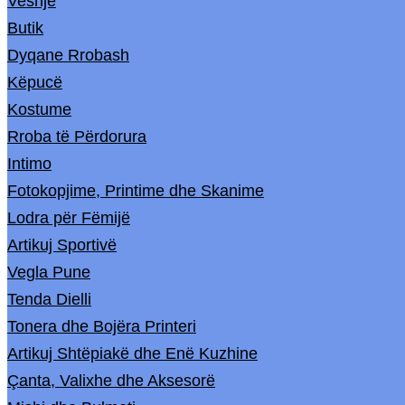
Veshje
Butik
Dyqane Rrobash
Këpucë
Kostume
Rroba të Përdorura
Intimo
Fotokopjime, Printime dhe Skanime
Lodra për Fëmijë
Artikuj Sportivë
Vegla Pune
Tenda Dielli
Tonera dhe Bojëra Printeri
Artikuj Shtëpiakë dhe Enë Kuzhine
Çanta, Valixhe dhe Aksesorë