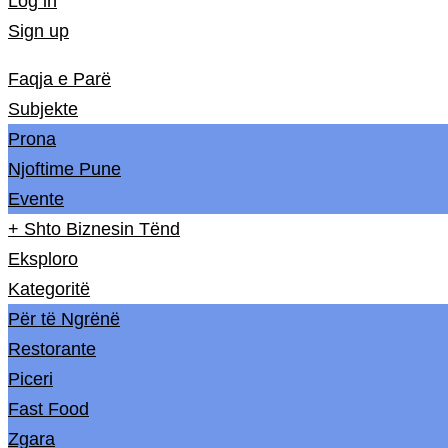
Log in
Sign up
Faqja e Parë
Subjekte
Prona
Njoftime Pune
Evente
+ Shto Biznesin Tënd
Eksploro
Kategoritë
Për të Ngrënë
Restorante
Piceri
Fast Food
Zgara