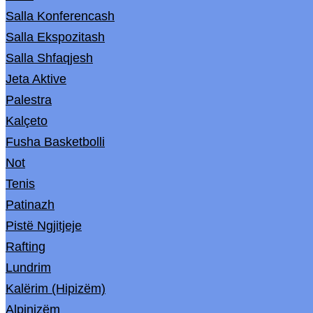
Salla Konferencash
Salla Ekspozitash
Salla Shfaqjesh
Jeta Aktive
Palestra
Kalçeto
Fusha Basketbolli
Not
Tenis
Patinazh
Pistë Ngjitjeje
Rafting
Lundrim
Kalërim (Hipizëm)
Alpinizëm