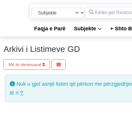
Kërko për Restorante, 
Përzgjidh llojin e kërkimit
Faqja e Parë
Subjekte
+ Shto B
Arkivi i Listimeve GD
Më të vlerësuarat
Nuk u gjet asnjë listim që përkon me përzgjedhje
të ri
?
.