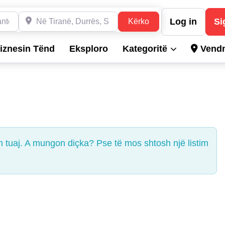
Dyqane, Hotele, Produkte, Teknikë, Hidrualikë, etj.
Në Tiranë, Durrës, Shkodër, Sarandë dhe në gjithë Shqipë
Log in
Si
Kërko
Kërko
iznesin Tënd
Eksploro
Kategoritë
Vendn
n tuaj. A mungon diçka? Pse të mos shtosh një listim