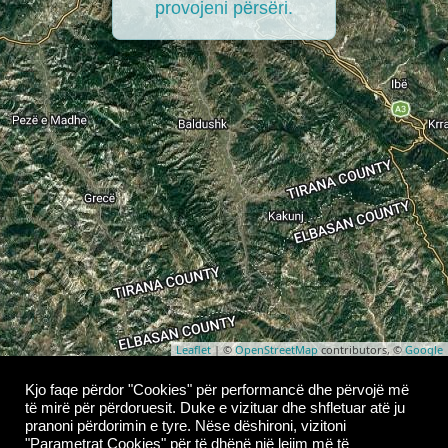
provojeni përsëri.
Leaflet
| ©
OpenStreetMap
contributors, ©
Google
Copyright © 2026
Whoop Theme
- Powered by
Kjo faqe përdor "Cookies" për performancë dhe përvojë më
të mirë për përdoruesit. Duke e vizituar dhe shfletuar atë ju
WordPress
.
pranoni përdorimin e tyre. Nëse dëshironi, vizitoni
"Parametrat Cookies" për të dhënë një lejim më të