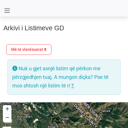
Arkivi i Listimeve GD
Më të vlerësuarat
Nuk u gjet asnjë listim që përkon me
përzgjedhjen tuaj. A mungon diçka? Pse të
mos shtosh një listim të ri
?
.
+
−