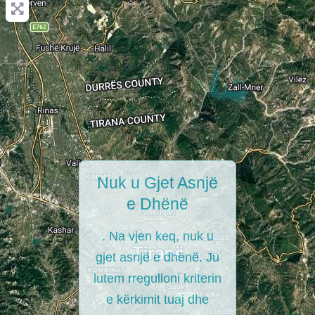
Nuk u Gjet Asnjë
e Dhënë
. Na vjen keq, nuk u
gjet asnjë e dhënë. Ju
lutem rregulloni kriterin
e kërkimit tuaj dhe