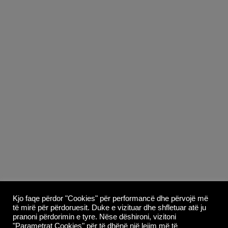
Copyright © 2026
Whoop Theme
- Powered by
Kjo faqe përdor "Cookies" për performancë dhe përvojë më
të mirë për përdoruesit. Duke e vizituar dhe shfletuar atë ju
WordPress
.
pranoni përdorimin e tyre. Nëse dëshironi, vizitoni
"Parametrat Cookies" për të dhënë një lejim më të