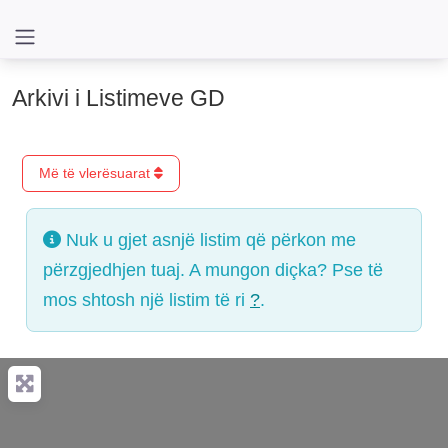
Arkivi i Listimeve GD
Më të vlerësuarat
Nuk u gjet asnjë listim që përkon me
përzgjedhjen tuaj. A mungon diçka? Pse të
mos shtosh një listim të ri
?
.