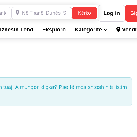
Dyqane, Hotele, Produkte, Teknikë, Hidrualikë, etj.
Në Tiranë, Durrës, Shkodër, Sarandë dhe në gjithë Shqipë
Log in
Si
Kërko
Kërko
iznesin Tënd
Eksploro
Kategoritë
Vendn
n tuaj. A mungon diçka? Pse të mos shtosh një listim