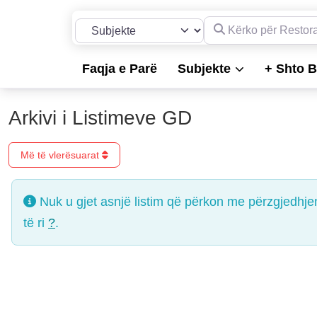
Kërko për Restorante, 
Përzgjidh llojin e kërkimit
Faqja e Parë
Subjekte
+ Shto B
Arkivi i Listimeve GD
Më të vlerësuarat
Nuk u gjet asnjë listim që përkon me përzgjedhje
të ri
?
.