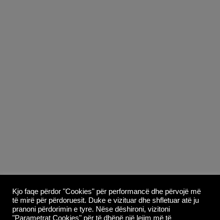
Copyright © 2026
Whoop Theme
- Powered by
Kjo faqe përdor "Cookies" për performancë dhe përvojë më
të mirë për përdoruesit. Duke e vizituar dhe shfletuar atë ju
WordPress
.
pranoni përdorimin e tyre. Nëse dëshironi, vizitoni
"Parametrat Cookies" për të dhënë një lejim më të