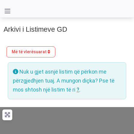
Arkivi i Listimeve GD
Më të vlerësuarat
Nuk u gjet asnjë listim që përkon me
përzgjedhjen tuaj. A mungon diçka? Pse të
mos shtosh një listim të ri
?
.