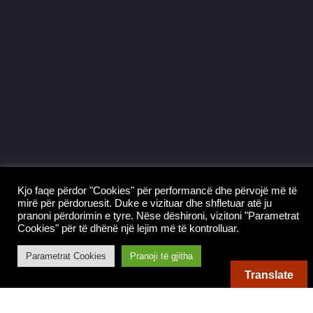
Kjo faqe përdor "Cookies" për performancë dhe përvojë më të
mirë për përdoruesit. Duke e vizituar dhe shfletuar atë ju
pranoni përdorimin e tyre. Nëse dëshironi, vizitoni "Parametrat
Posta Shqiptare Tiranë – Zyra Postare Nr. 13
Cookies" për të dhënë një lejim më të kontrolluar.
Parametrat Cookies
Pranoji të gjitha
Translate