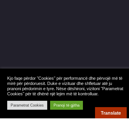
Kjo faqe përdor "Cookies" për performancë dhe përvojë më të
mirë për përdoruesit. Duke e vizituar dhe shfletuar atë ju
pranoni përdorimin e tyre. Nëse dëshironi, vizitoni "Parametrat
Cookies" për të dhënë një lejim më të kontrolluar.
Zyra Postare Korça 2
Parametrat Cookies
Pranoji të gjitha
Translate
Edukim