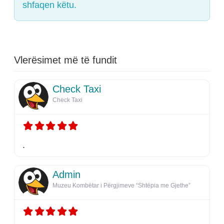
shfaqen këtu.
Vlerësimet më të fundit
Check Taxi
Check Taxi
.
Admin
Muzeu Kombëtar i Përgjimeve “Shtëpia me Gjethe”