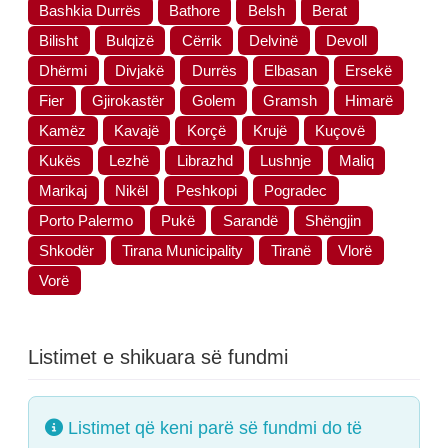
Bashkia Durrës
Bathore
Belsh
Berat
Bilisht
Bulqizë
Cërrik
Delvinë
Devoll
Dhërmi
Divjakë
Durrës
Elbasan
Ersekë
Fier
Gjirokastër
Golem
Gramsh
Himarë
Kamëz
Kavajë
Korçë
Krujë
Kuçovë
Kukës
Lezhë
Librazhd
Lushnje
Maliq
Marikaj
Nikël
Peshkopi
Pogradec
Porto Palermo
Pukë
Sarandë
Shëngjin
Shkodër
Tirana Municipality
Tiranë
Vlorë
Vorë
Listimet e shikuara së fundmi
Listimet që keni parë së fundmi do të