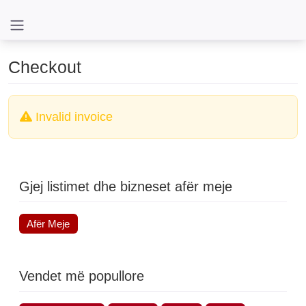
Checkout
Invalid invoice
Gjej listimet dhe bizneset afër meje
Afër Meje
Vendet më popullore