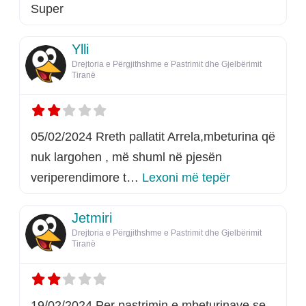
Super
Ylli
Drejtoria e Përgjithshme e Pastrimit dhe Gjelbërimit
Tiranë
05/02/2024 Rreth pallatit Arrela,mbeturina që
nuk largohen , më shuml në pjesën
rreth këtij listi
veriperendimore t…
Lexoni më tepër
Jetmiri
Drejtoria e Përgjithshme e Pastrimit dhe Gjelbërimit
Tiranë
19/02/2024 Per pastrimin e mbeturinave se