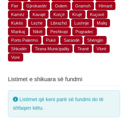
Fier
Gjirokastër
Golem
Gramsh
Himarë
Kamëz
Kavajë
Korçë
Krujë
Kuçovë
Kukës
Lezhë
Librazhd
Lushnje
Maliq
Marikaj
Nikël
Peshkopi
Pogradec
Porto Palermo
Pukë
Sarandë
Shëngjin
Shkodër
Tirana Municipality
Tiranë
Vlorë
Vorë
Listimet e shikuara së fundmi
Listimet që keni parë së fundmi do të
shfaqen këtu.