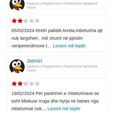
Drejtoria e Përgjithshme e Pastrimit dhe Gjelbërimit
Tiranë
05/02/2024 Rreth pallatit Arrela,mbeturina që
nuk largohen , më shuml në pjesën
rreth këtij listi
veriperendimore t…
Lexoni më tepër
Jetmiri
Drejtoria e Përgjithshme e Pastrimit dhe Gjelbërimit
Tiranë
19/02/2024 Per pastrimin e mbeturinave se
esht bllokuar rruga dhe hyrja ne banes nga
rreth këtij listimi
mbeturinat nuk…
Lexoni më tepër