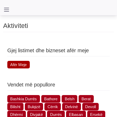
Aktiviteti
Gjej listimet dhe bizneset afër meje
Afër Meje
Vendet më popullore
Bashkia Durrës
Bathore
Belsh
Berat
Bilisht
Bulqizë
Cërrik
Delvinë
Devoll
Dhërmi
Divjakë
Durrës
Elbasan
Ersekë