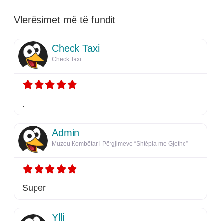
Vlerësimet më të fundit
Check Taxi
Check Taxi
.
Admin
Muzeu Kombëtar i Përgjimeve “Shtëpia me Gjethe”
Super
Ylli