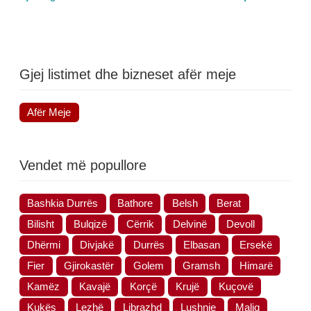
Gjej listimet dhe bizneset afër meje
Afër Meje
Vendet më popullore
Bashkia Durrës
Bathore
Belsh
Berat
Bilisht
Bulqizë
Cërrik
Delvinë
Devoll
Dhërmi
Divjakë
Durrës
Elbasan
Ersekë
Fier
Gjirokastër
Golem
Gramsh
Himarë
Kamëz
Kavajë
Korçë
Krujë
Kuçovë
Kukës
Lezhë
Librazhd
Lushnje
Maliq