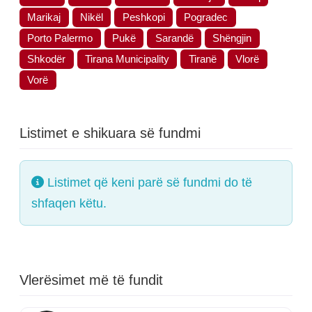
Marikaj
Nikël
Peshkopi
Pogradec
Porto Palermo
Pukë
Sarandë
Shëngjin
Shkodër
Tirana Municipality
Tiranë
Vlorë
Vorë
Listimet e shikuara së fundmi
Listimet që keni parë së fundmi do të
shfaqen këtu.
Vlerësimet më të fundit