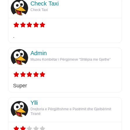
Check Taxi
Check Taxi
.
Admin
Muzeu Kombëtar i Përgjimeve “Shtëpia me Gjethe”
Super
Ylli
Drejtoria e Përgjithshme e Pastrimit dhe Gjelbërimit
Tiranë