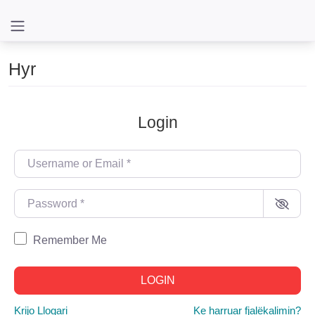
Hyr
Login
Username or Email
*
Password
*
Remember Me
Al
LOGIN
Krijo Llogari
Ke harruar fjalëkalimin?