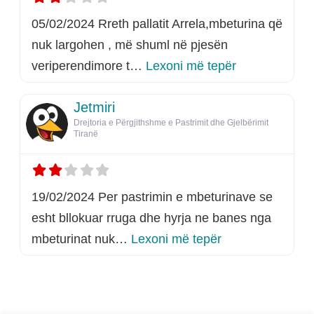
05/02/2024 Rreth pallatit Arrela,mbeturina që
nuk largohen , më shuml në pjesën
rreth këtij listi
veriperendimore t…
Lexoni më tepër
Jetmiri
Drejtoria e Përgjithshme e Pastrimit dhe Gjelbërimit
Tiranë
19/02/2024 Per pastrimin e mbeturinave se
esht bllokuar rruga dhe hyrja ne banes nga
rreth këtij listimi
mbeturinat nuk…
Lexoni më tepër