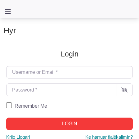
Hyr
Login
Username or Email
*
Password
*
Remember Me
Al
LOGIN
Krijo Llogari
Ke harruar fjalëkalimin?