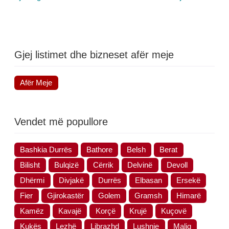
Gjej listimet dhe bizneset afër meje
Afër Meje
Vendet më popullore
Bashkia Durrës
Bathore
Belsh
Berat
Bilisht
Bulqizë
Cërrik
Delvinë
Devoll
Dhërmi
Divjakë
Durrës
Elbasan
Ersekë
Fier
Gjirokastër
Golem
Gramsh
Himarë
Kamëz
Kavajë
Korçë
Krujë
Kuçovë
Kukës
Lezhë
Librazhd
Lushnje
Maliq