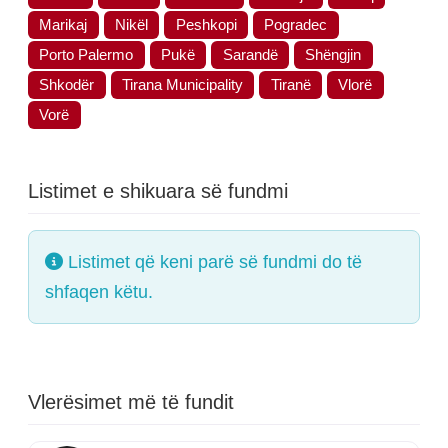
Marikaj
Nikël
Peshkopi
Pogradec
Porto Palermo
Pukë
Sarandë
Shëngjin
Shkodër
Tirana Municipality
Tiranë
Vlorë
Vorë
Listimet e shikuara së fundmi
Listimet që keni parë së fundmi do të
shfaqen këtu.
Vlerësimet më të fundit