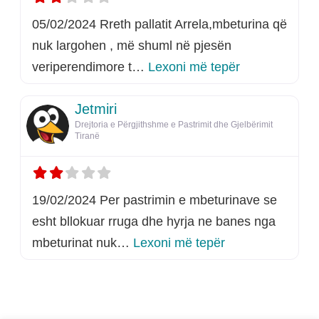
05/02/2024 Rreth pallatit Arrela,mbeturina që
nuk largohen , më shuml në pjesën
rreth këtij listi
veriperendimore t…
Lexoni më tepër
Jetmiri
Drejtoria e Përgjithshme e Pastrimit dhe Gjelbërimit
Tiranë
19/02/2024 Per pastrimin e mbeturinave se
esht bllokuar rruga dhe hyrja ne banes nga
rreth këtij listimi
mbeturinat nuk…
Lexoni më tepër