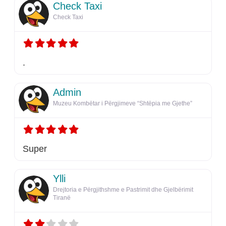
Check Taxi
Check Taxi
.
Admin
Muzeu Kombëtar i Përgjimeve “Shtëpia me Gjethe”
Super
Ylli
Drejtoria e Përgjithshme e Pastrimit dhe Gjelbërimit
Tiranë