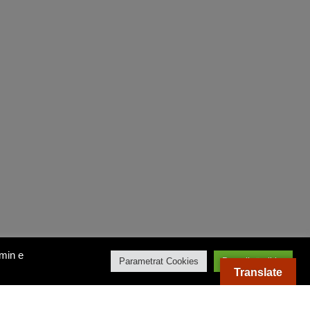
imin e
Parametrat Cookies
Pranoji të gjitha
Translate