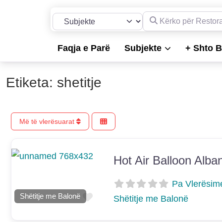
Kërko për Restorante, 
Përzgjidh llojin e kërkimit
Faqja e Parë
Subjekte
+ Shto B
Etiketa: shetitje
Më të vlerësuarat
Hot Air Balloon Alba
E mëparshme
Më Tej
Pa Vlerësim
Shtoje si të preferuar
Shëtitje me Balonë
Shëtitje me Balonë