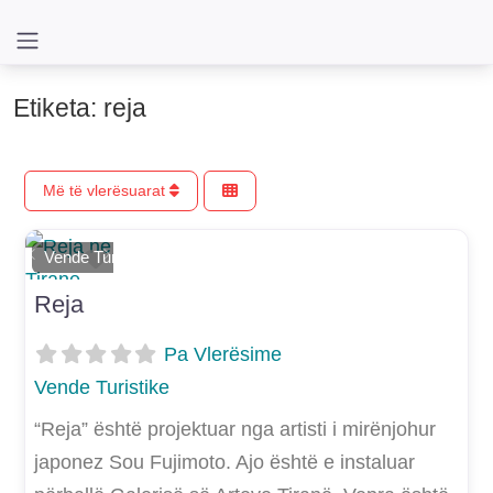
Etiketa: reja
Më të vlerësuarat
Shtoje si të preferuar
Vende Turistike
E mëparshme
Më Tej
Reja
Pa Vlerësime
Vende Turistike
“Reja” është projektuar nga artisti i mirënjohur
japonez Sou Fujimoto. Ajo është e instaluar