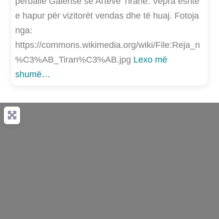
përballë Galerisë së Arteve Tiranë. Vepra është
e hapur për vizitorët vendas dhe të huaj. Fotoja
nga:
https://commons.wikimedia.org/wiki/File:Reja_n
%C3%AB_Tiran%C3%AB.jpg
Lexo më
shumë…