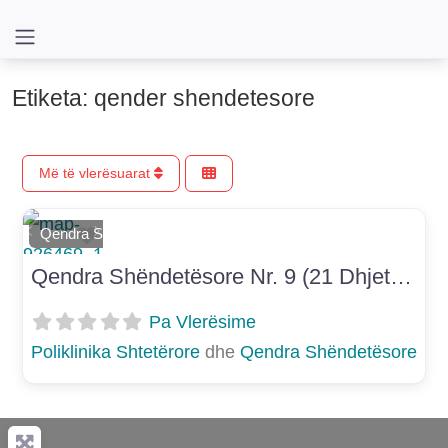
Etiketa: qender shendetesore
Më të vlerësuarat
Shtoje si të preferuar
Qendra Shëndetësore
E mëparshme
Më Tej
Qendra Shëndetësore Nr. 9 (21 Dhjetori)
Pa Vlerësime
Poliklinika Shtetërore
dhe
Qendra Shëndetësore