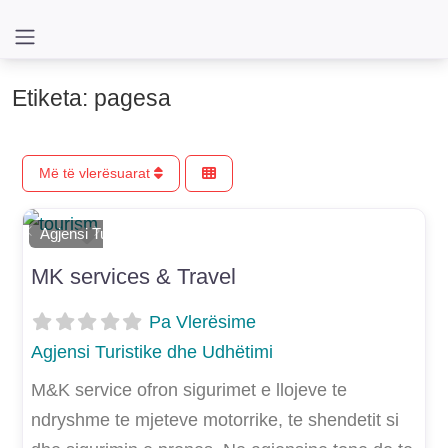
Etiketa: pagesa
Më të vlerësuarat
Shtoje si të preferuar
Agjensi Turistike dhe Udhëtimi
E mëparshme
Më Tej
MK services & Travel
Pa Vlerësime
Agjensi Turistike dhe Udhëtimi
M&K service ofron sigurimet e llojeve te
ndryshme te mjeteve motorrike, te shendetit si