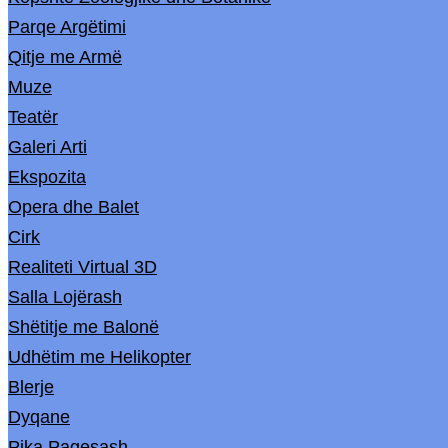
Parqe Argëtimi
Qitje me Armë
Muze
Teatër
Galeri Arti
Ekspozita
Opera dhe Balet
Cirk
Realiteti Virtual 3D
Salla Lojërash
Shëtitje me Balonë
Udhëtim me Helikopter
Blerje
Dyqane
Pika Pagesash