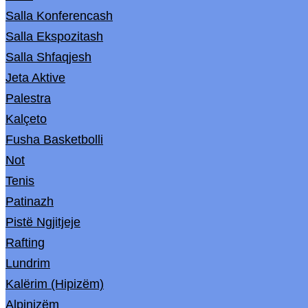
Salla Konferencash
Salla Ekspozitash
Salla Shfaqjesh
Jeta Aktive
Palestra
Kalçeto
Fusha Basketbolli
Not
Tenis
Patinazh
Pistë Ngjitjeje
Rafting
Lundrim
Kalërim (Hipizëm)
Alpinizëm