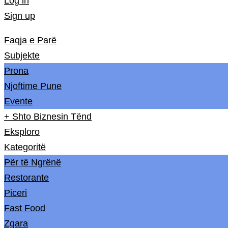
Log in
Sign up
Faqja e Parë
Subjekte
Prona
Njoftime Pune
Evente
+ Shto Biznesin Tënd
Eksploro
Kategoritë
Për të Ngrënë
Restorante
Piceri
Fast Food
Zgara