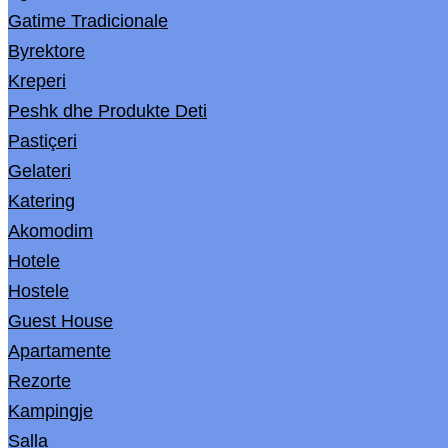
Gatime Tradicionale
Byrektore
Kreperi
Peshk dhe Produkte Deti
Pastiçeri
Gelateri
Katering
Akomodim
Hotele
Hostele
Guest House
Apartamente
Rezorte
Kampingje
Salla