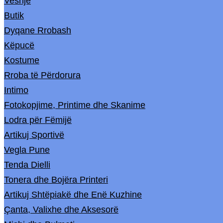
Veshje
Butik
Dyqane Rrobash
Këpucë
Kostume
Rroba të Përdorura
Intimo
Fotokopjime, Printime dhe Skanime
Lodra për Fëmijë
Artikuj Sportivë
Vegla Pune
Tenda Dielli
Tonera dhe Bojëra Printeri
Artikuj Shtëpiakë dhe Enë Kuzhine
Çanta, Valixhe dhe Aksesorë