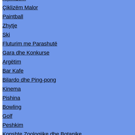
Çiklizëm Malor
Paintball
Zhytje
Ski
Fluturim me Parashutë
Gara dhe Konkurse
Argëtim
Bar Kafe
Bilardo dhe Ping-pong
Kinema
Pishina
Bowling
Golf
Peshkim
Kopshte Zoologjike dhe Botanike