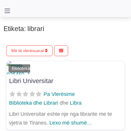
Etiketa: librari
Më të vlerësuarat
Shtoje si të preferuar
Biblioteka dhe Librari
E mëparshme
Më Tej
Libri Universitar
Pa Vlerësime
Biblioteka dhe Librari
dhe
Libra
Libri Universitar eshte nje nga librarite me te
vjetra te Tiranes.
Lexo më shumë…