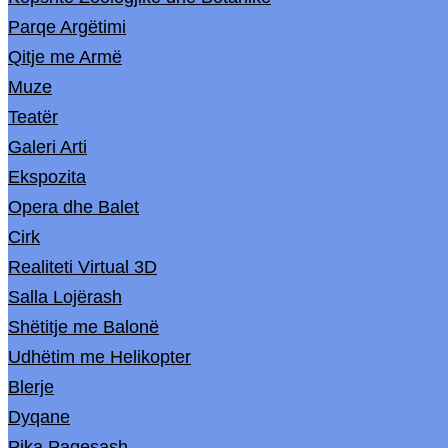
Parqe Argëtimi
Qitje me Armë
Muze
Teatër
Galeri Arti
Ekspozita
Opera dhe Balet
Cirk
Realiteti Virtual 3D
Salla Lojërash
Shëtitje me Balonë
Udhëtim me Helikopter
Blerje
Dyqane
Pika Pagesash