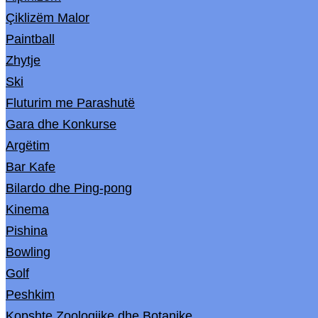
Çiklizëm Malor
Paintball
Zhytje
Ski
Fluturim me Parashutë
Gara dhe Konkurse
Argëtim
Bar Kafe
Bilardo dhe Ping-pong
Kinema
Pishina
Bowling
Golf
Peshkim
Kopshte Zoologjike dhe Botanike