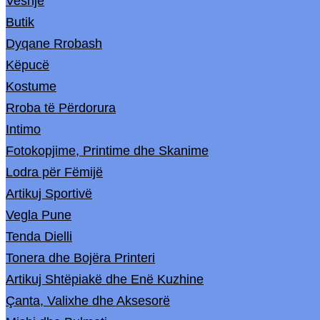
Veshje
Butik
Dyqane Rrobash
Këpucë
Kostume
Rroba të Përdorura
Intimo
Fotokopjime, Printime dhe Skanime
Lodra për Fëmijë
Artikuj Sportivë
Vegla Pune
Tenda Dielli
Tonera dhe Bojëra Printeri
Artikuj Shtëpiakë dhe Enë Kuzhine
Çanta, Valixhe dhe Aksesorë