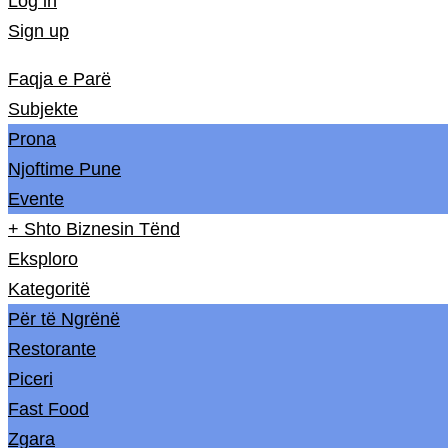
Log in
Sign up
Faqja e Parë
Subjekte
Prona
Njoftime Pune
Evente
+ Shto Biznesin Tënd
Eksploro
Kategoritë
Për të Ngrënë
Restorante
Piceri
Fast Food
Zgara