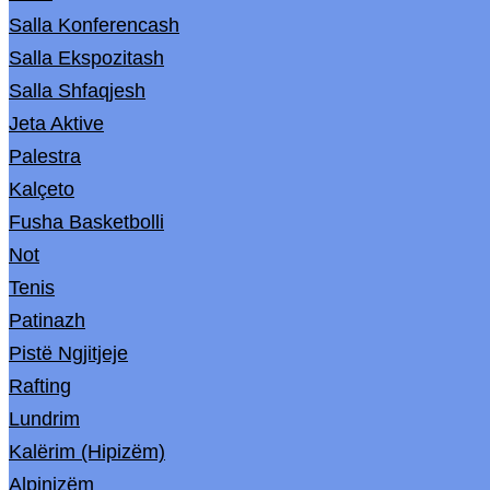
Salla Konferencash
Salla Ekspozitash
Salla Shfaqjesh
Jeta Aktive
Palestra
Kalçeto
Fusha Basketbolli
Not
Tenis
Patinazh
Pistë Ngjitjeje
Rafting
Lundrim
Kalërim (Hipizëm)
Alpinizëm