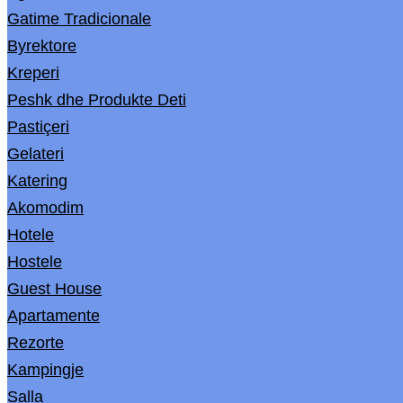
Gatime Tradicionale
Byrektore
Kreperi
Peshk dhe Produkte Deti
Pastiçeri
Gelateri
Katering
Akomodim
Hotele
Hostele
Guest House
Apartamente
Rezorte
Kampingje
Salla