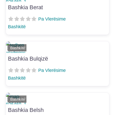
Bashkia Berat
Pa Vlerësime
Bashkitë
Shtoje si të preferuar
Bashkitë
E mëparshme
Më Tej
Bashkia Bulqizë
Pa Vlerësime
Bashkitë
Shtoje si të preferuar
Bashkitë
E mëparshme
Më Tej
Bashkia Belsh