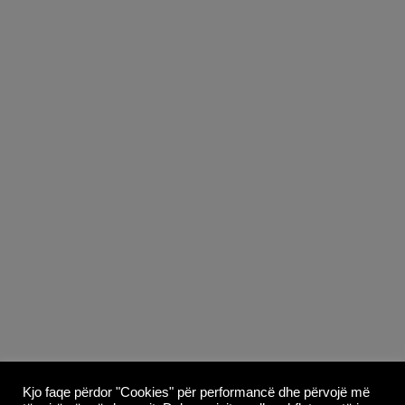
Copyright © 2026
Whoop Theme
- Powered by
Kjo faqe përdor "Cookies" për performancë dhe përvojë më