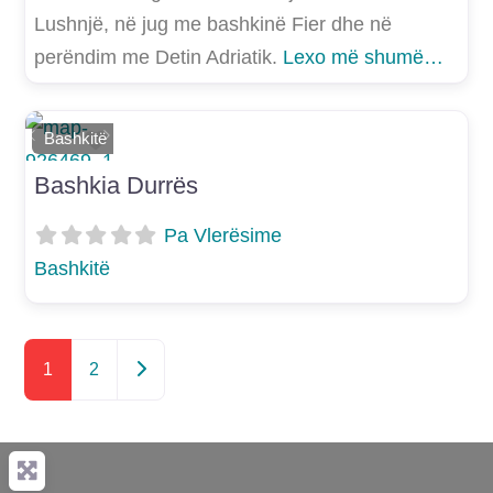
Lushnjë, në jug me bashkinë Fier dhe në
perëndim me Detin Adriatik.
Lexo më shumë…
Shtoje si të preferuar
Bashkitë
E mëparshme
Më Tej
Bashkia Durrës
Pa Vlerësime
Bashkitë
Postimet e vjetra
1
2