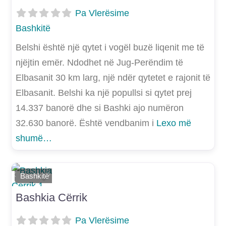
Pa Vlerësime
Bashkitë
Belshi është një qytet i vogël buzë liqenit me të
njëjtin emër. Ndodhet në Jug-Perëndim të
Elbasanit 30 km larg, një ndër qytetet e rajonit të
Elbasanit. Belshi ka një popullsi si qytet prej
14.337 banorë dhe si Bashki ajo numëron
32.630 banorë. Është vendbanim i
Lexo më
shumë…
Shtoje si të preferuar
Bashkitë
E mëparshme
Më Tej
Bashkia Cërrik
Pa Vlerësime