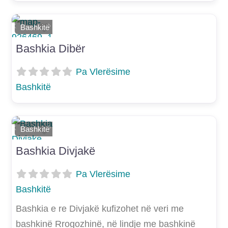
Shtoje si të preferuar
Bashkitë
E mëparshme
Më Tej
Bashkia Dibër
Pa Vlerësime
Bashkitë
Shtoje si të preferuar
Bashkitë
E mëparshme
Më Tej
Bashkia Divjakë
Pa Vlerësime
Bashkitë
Bashkia e re Divjakë kufizohet në veri me
bashkinë Rrogozhinë, në lindje me bashkinë