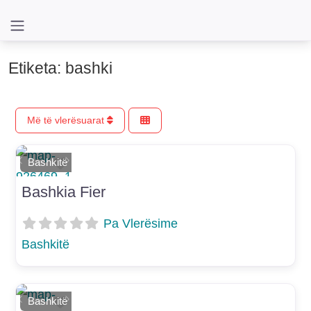
Etiketa: bashki
Më të vlerësuarat
Shtoje si të preferuar
Bashkitë
E mëparshme
Më Tej
Bashkia Fier
Pa Vlerësime
Bashkitë
Shtoje si të preferuar
Bashkitë
E mëparshme
Më Tej