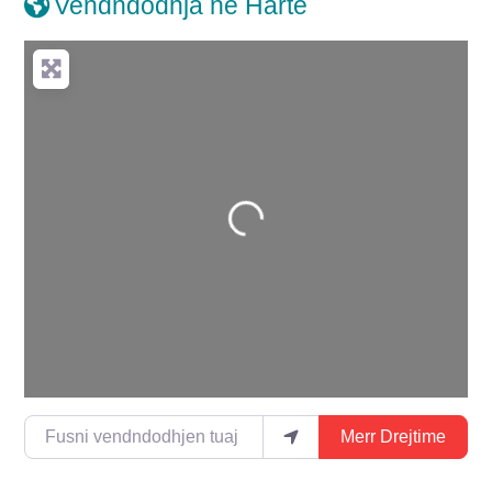
Vendndodhja në Hartë
Duke ngarkuar…
Fusni vendndodhjen tuaj
Merr Drejtime