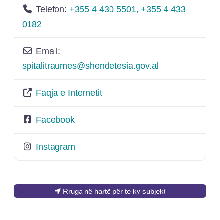
Telefon:
+355 4 430 5501, +355 4 433
0182
Email:
spitalitraumes
@
shendetesia.gov.al
Faqja e Internetit
Facebook
Instagram
Rruga në hartë për te ky subjekt