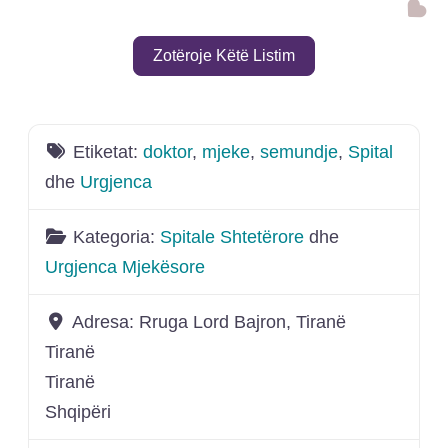
Shto
Zotëroje Këtë Listim
Etiketat:
doktor
,
mjeke
,
semundje
,
Spital
dhe
Urgjenca
Kategoria:
Spitale Shtetërore
dhe
Urgjenca Mjekësore
Adresa:
Rruga Lord Bajron, Tiranë
Tiranë
Tiranë
Shqipëri