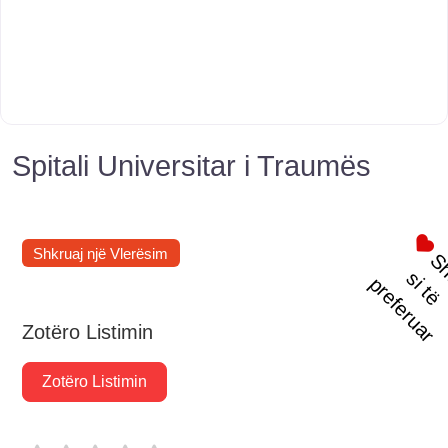
Spitali Universitar i Traumës
Shkruaj një Vlerësim
t
s
i
p
r
Zotëro Listimin
Zotëro Listimin