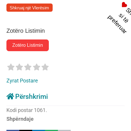
Shkruaj një Vlerësim
t
s
i
p
r
Zotëro Listimin
Zotëro Listimin
Zyrat Postare
Përshkrimi
Kodi postar 1061.
Shpërndaje