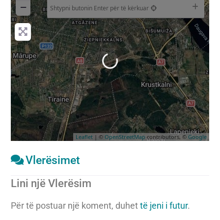
−
Shtypni butonin Enter për të kërkuar
Duke ngarkuar…
Leaflet
| ©
OpenStreetMap
contributors, ©
Google
Vlerësimet
Lini një Vlerësim
Për të postuar një koment, duhet
të jeni i futur
.