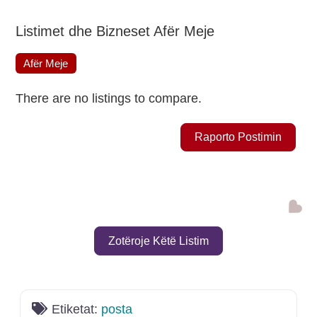
Listimet dhe Bizneset Afër Meje
Afër Meje
There are no listings to compare.
Raporto Postimin
Shto
Zotëroje Këtë Listim
Etiketat:
posta