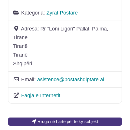
Kategoria:
Zyrat Postare
Adresa:
Rr "Loni Ligori" Pallati Palma,
Tirane
Tiranë
Tiranë
Shqipëri
Email:
asistence
@
postashqiptare.al
Faqja e Internetit
Rruga në hartë për te ky subjekt