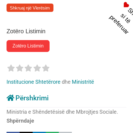
Shkruaj një Vlerësim
t
s
i
p
r
Zotëro Listimin
Zotëro Listimin
Institucione Shtetërore
dhe
Ministritë
Përshkrimi
Ministria e Shëndetësisë dhe Mbrojtjes Sociale.
Shpërndaje