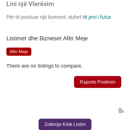
Lini një Vlerësim
Për të postuar një koment, duhet
të jeni i futur
.
Listimet dhe Bizneset Afër Meje
Afër Meje
There are no listings to compare.
Raporto Postimin
Zotëroje Këtë Listim