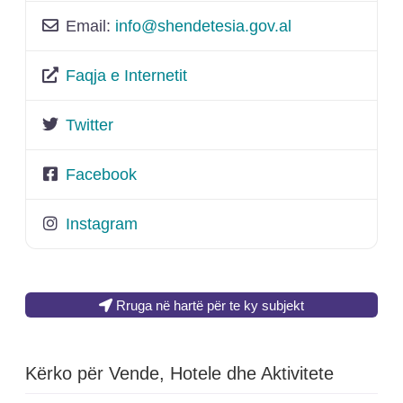
Email:
info
@
shendetesia.gov.al
Faqja e Internetit
Twitter
Facebook
Instagram
Rruga në hartë për te ky subjekt
Kërko për Vende, Hotele dhe Aktivitete