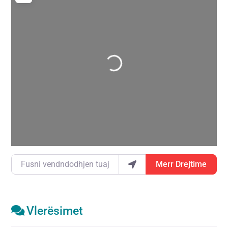
Duke ngarkuar…
Fusni vendndodhjen tuaj
Merr Drejtime
Vlerësimet