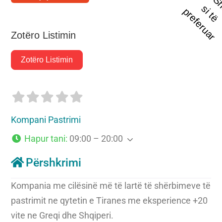
t
s
i
p
r
Zotëro Listimin
Zotëro Listimin
Kompani Pastrimi
Hapur tani
:
09:00 – 20:00
Përshkrimi
Kompania me cilësinë më të lartë të shërbimeve të
pastrimit ne qytetin e Tiranes me eksperience +20
vite ne Greqi dhe Shqiperi.