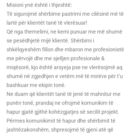
Misioni ynë është i thjeshtë:
Të sigurojmë shërbime pastrimi me cilësinë më të
lartë për klientët tanë të vlerësuar!
Që nga themelimi, ne kemi punuar me më shumë
se pesëdhjetë mijë klientë. Shërbimi i
shkëlqyeshëm fillon dhe mbaron me profesionistë
me përvojë dhe me sjelljen profesionale &
miqësorë, kjo është arsyeja pse ne vlerësojmë aq
shumë në zgjedhjen e vetëm më të mirëve për t’u
bashkuar me ekipin tonë.
Ne duam që klientët tanë të jenë të mahnitur me
punën tonë, prandaj ne ofrojmë komunikim të
hapur gjatë gjithë kohëzgjatjes së secilit projekt.
Përmes komunikimit të hapur dhe shërbimit të
jashtëzakonshëm, shpresojmë të gjeni atë që