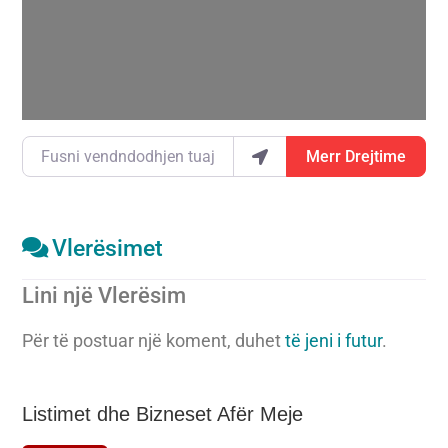
Duke ngarkuar…
Fusni vendndodhjen tuaj
Merr Drejtime
Vlerësimet
Lini një Vlerësim
Për të postuar një koment, duhet
të jeni i futur
.
Listimet dhe Bizneset Afër Meje