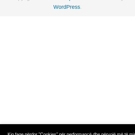
WordPress
.
Kjo faqe përdor "Cookies" për performancë dhe përvojë më të mi