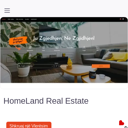
HomeLand Real Estate
Shkruaj një Vlerësim