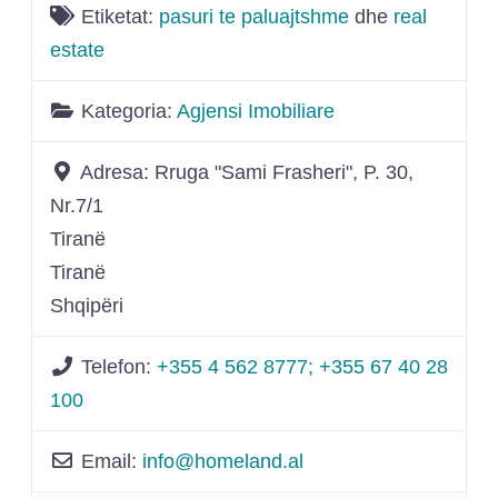
Etiketat:
pasuri te paluajtshme
dhe
real
estate
Kategoria:
Agjensi Imobiliare
Adresa:
Rruga "Sami Frasheri", P. 30,
Nr.7/1
Tiranë
Tiranë
Shqipëri
Telefon:
+355 4 562 8777; +355 67 40 28
100
Email:
info
@
homeland.al