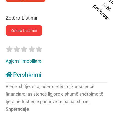
t
s
i
p
r
Zotëro Listimin
Zotëro Listimin
Agjensi Imobiliare
Përshkrimi
Blerje, shitje, qira, ndërmjetësim, konsulencë
financiare, asistencë ligjore e shumë shërbime të
tjera në fushën e pasurive të paluajtshme.
Shpërndaje