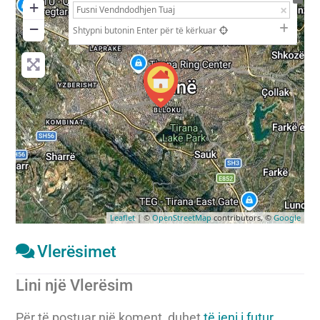
+
−
Shtypni butonin Enter për të kërkuar
Leaflet
| ©
OpenStreetMap
contributors, ©
Google
Vlerësimet
Lini një Vlerësim
Për të postuar një koment, duhet
të jeni i futur
.