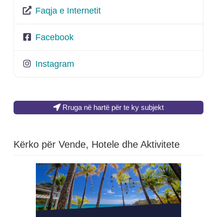
Faqja e Internetit
Facebook
Instagram
Rruga në hartë për te ky subjekt
Kërko për Vende, Hotele dhe Aktivitete