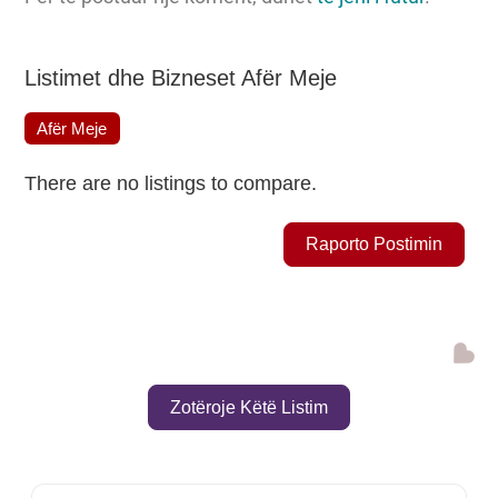
Listimet dhe Bizneset Afër Meje
Afër Meje
There are no listings to compare.
Raporto Postimin
Shto
Zotëroje Këtë Listim