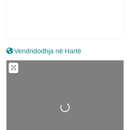
Vendndodhja në Hartë
Duke ngarkuar…