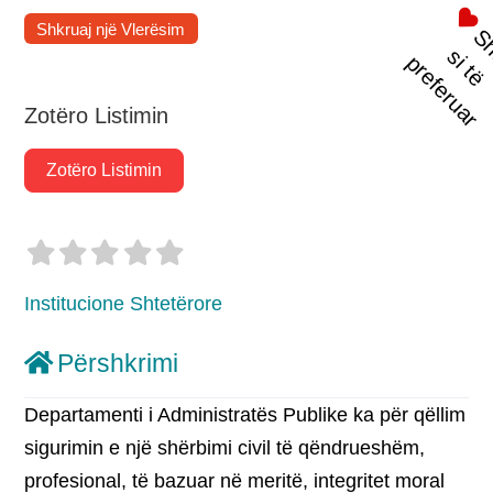
Shkruaj një Vlerësim
t
s
i
p
r
Zotëro Listimin
Zotëro Listimin
Institucione Shtetërore
Përshkrimi
Departamenti i Administratës Publike ka për qëllim
sigurimin e një shërbimi civil të qëndrueshëm,
profesional, të bazuar në meritë, integritet moral