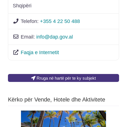
Shqipëri
Telefon:
+355 4 22 50 488
Email:
info
@
dap.gov.al
Faqja e Internetit
Rruga në hartë për te ky subjekt
Kërko për Vende, Hotele dhe Aktivitete