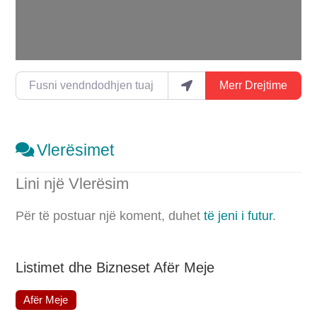
Fusni vendndodhjen tuaj
Merr Drejtime
Vlerësimet
Lini një Vlerësim
Për të postuar një koment, duhet
të jeni i futur
.
Listimet dhe Bizneset Afër Meje
Afër Meje