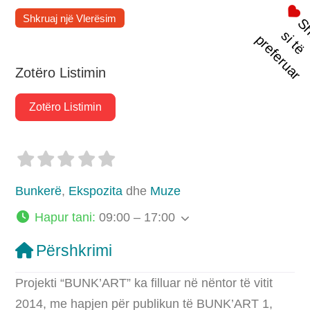
Shkruaj një Vlerësim
t
s
i
p
r
Zotëro Listimin
Zotëro Listimin
Bunkerë
,
Ekspozita
dhe
Muze
Hapur tani
:
09:00 – 17:00
Përshkrimi
Projekti “BUNK’ART” ka filluar në nëntor të vitit
2014, me hapjen për publikun të BUNK’ART 1,