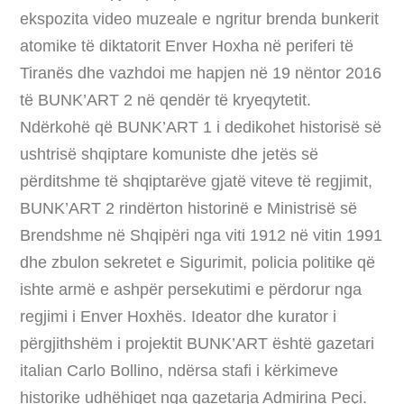
ekspozita video muzeale e ngritur brenda bunkerit
atomike të diktatorit Enver Hoxha në periferi të
Tiranës dhe vazhdoi me hapjen në 19 nëntor 2016
të BUNK’ART 2 në qendër të kryeqytetit.
Ndërkohë që BUNK’ART 1 i dedikohet historisë së
ushtrisë shqiptare komuniste dhe jetës së
përditshme të shqiptarëve gjatë viteve të regjimit,
BUNK’ART 2 rindërton historinë e Ministrisë së
Brendshme në Shqipëri nga viti 1912 në vitin 1991
dhe zbulon sekretet e Sigurimit, policia politike që
ishte armë e ashpër persekutimi e përdorur nga
regjimi i Enver Hoxhës. Ideator dhe kurator i
përgjithshëm i projektit BUNK’ART është gazetari
italian Carlo Bollino, ndërsa stafi i kërkimeve
historike udhëhiqet nga gazetarja Admirina Peçi.