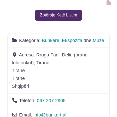
Shto
Zotëroje Këtë Listim
Kategoria:
Bunkerë
,
Ekspozita
dhe
Muze
Adresa:
Rruga Fadil Deliu (prane
teleferikut), Tiranë
Tiranë
Tiranë
Shqipëri
Telefon:
067 207 2905
Email:
info
@
bunkart.al