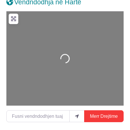
Vendndodhja në Hartë
Duke ngarkuar…
Fusni vendndodhjen tuaj
Merr Drejtime