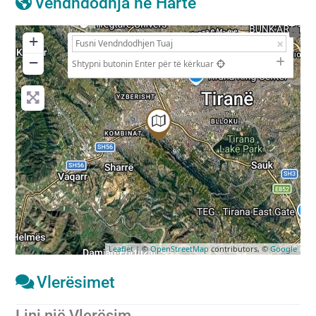
Vendndodhja në Hartë
+
−
Shtypni butonin Enter për të kërkuar
Leaflet
| ©
OpenStreetMap
contributors, ©
Google
Vlerësimet
Lini një Vlerësim