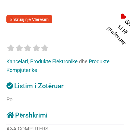
Shkruaj një Vlerësim
t
s
i
p
r
Kancelari
,
Produkte Elektronike
dhe
Produkte
Kompjuterike
Listim i Zotëruar
Po
Përshkrimi
A&A COMPUTERS