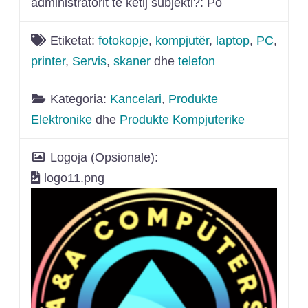
administratorit të këtij subjekti?:
Po
Etiketat:
fotokopje
,
kompjutër
,
laptop
,
PC
,
printer
,
Servis
,
skaner
dhe
telefon
Kategoria:
Kancelari
,
Produkte
Elektronike
dhe
Produkte Kompjuterike
Logoja (Opsionale):
logo11.png