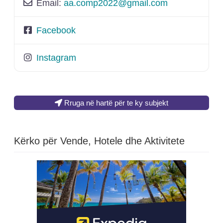
Email:
aa.comp2022
@
gmail.com
Facebook
Instagram
Rruga në hartë për te ky subjekt
Kërko për Vende, Hotele dhe Aktivitete