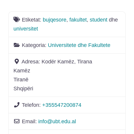
Shto
Etiketat:
bujqesore
,
fakultet
,
student
dhe
universitet
Kategoria:
Universitete dhe Fakultete
Adresa:
Kodër Kamëz, Tirana
Kamëz
Tiranë
Shqipëri
Telefon:
+355547200874
Email:
info
@
ubt.edu.al