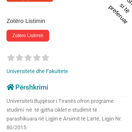
t
s
i
p
r
Zotëro Listimin
Zotëro Listimin
Universitete dhe Fakultete
Përshkrimi
Universiteti Bujqësor i Tiranës ofron programe
studimi në të gjitha ciklet e studimit të
parashikuara në Ligjin e Arsimit të Lartë, Ligjin Nr.
80/2015: