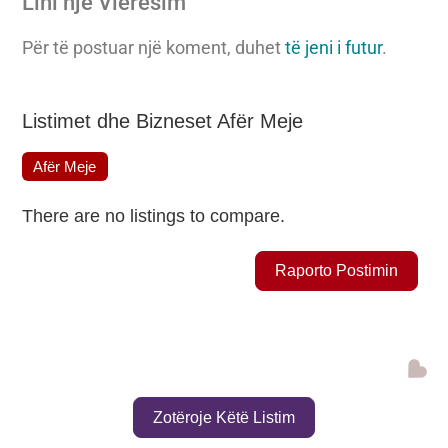
Lini një Vlerësim
Për të postuar një koment, duhet
të jeni i futur
.
Listimet dhe Bizneset Afër Meje
Afër Meje
There are no listings to compare.
Raporto Postimin
Zotëroje Këtë Listim