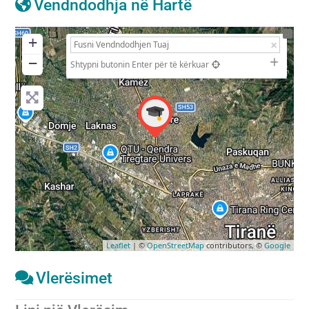
Vendndodhja në Hartë
+
−
Shtypni butonin Enter për të kërkuar
Leaflet
| ©
OpenStreetMap
contributors, ©
Google
Vlerësimet