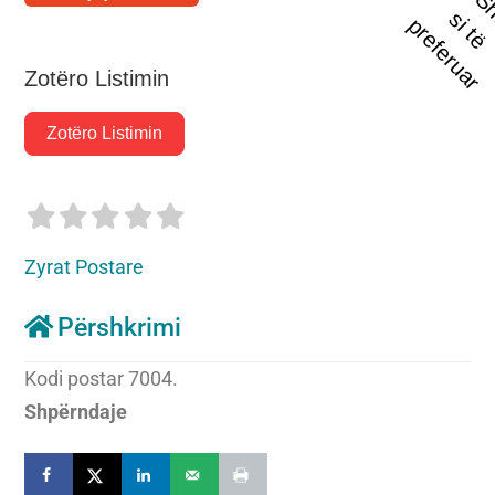
t
s
i
p
r
Zotëro Listimin
Zotëro Listimin
Zyrat Postare
Përshkrimi
Kodi postar 7004.
Shpërndaje