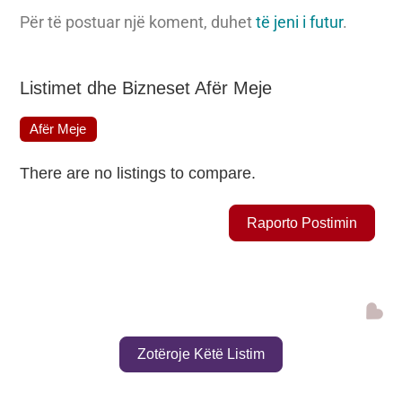
Për të postuar një koment, duhet
të jeni i futur
.
Listimet dhe Bizneset Afër Meje
Afër Meje
There are no listings to compare.
Raporto Postimin
Shto
Zotëroje Këtë Listim