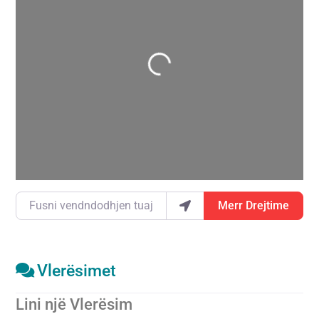
Duke ngarkuar…
Fusni vendndodhjen tuaj
Merr Drejtime
Vlerësimet
Lini një Vlerësim