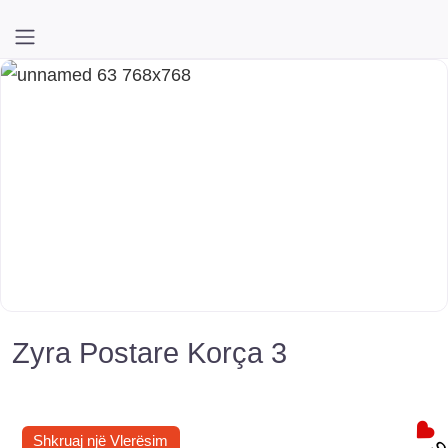
Zyra Postare Korça 3
Shkruaj një Vlerësim