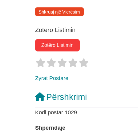
Shkruaj një Vlerësim
Zotëro Listimin
Zotëro Listimin
Zyrat Postare
Përshkrimi
Kodi postar 1029.
Shpërndaje