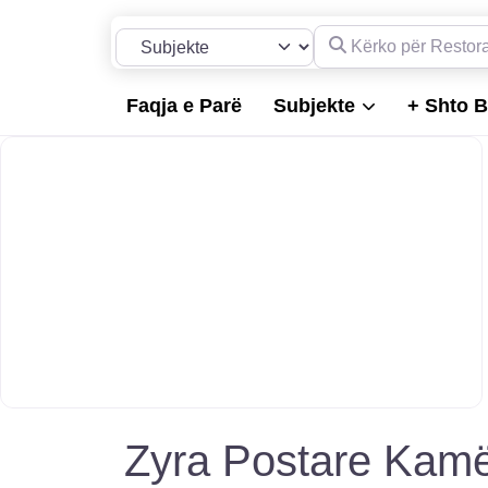
Kërko për Restorante, 
Përzgjidh llojin e kërkimit
Faqja e Parë
Subjekte
+ Shto B
Zyra Postare Kam