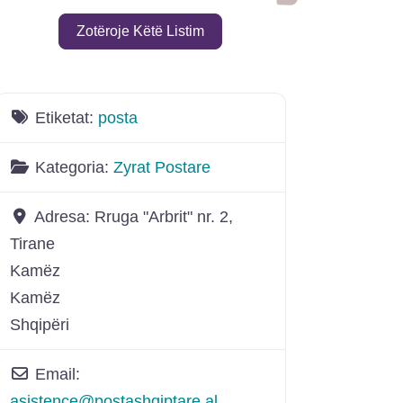
Shtoje si të p
Zotëroje Këtë Listim
Etiketat:
posta
Kategoria:
Zyrat Postare
Adresa:
Rruga "Arbrit" nr. 2,
Tirane
Kamëz
Kamëz
Shqipëri
Email:
asistence
@
postashqiptare.al