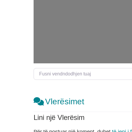
Fusni vendndodhjen tuaj
Vlerësimet
Lini një Vlerësim
Për të postuar një koment, duhet
të jeni i 