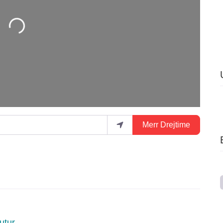
Merr Drejtime
futur
.