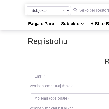
Kërko për Restorante, 
Përzgjidh llojin e kërkimit
Faqja e Parë
Subjekte
+ Shto B
Regjistrohu
R
Emri
*
Vendosni emrin tuaj të plotë
Mbiemri (opsionale)
Vendosni mbiemrin tuaj këtu