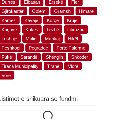
Durrës
Elbasan
Ersekë
Fier
Gjirokastër
Golem
Gramsh
Himarë
Kamëz
Kavajë
Korçë
Krujë
Kuçovë
Kukës
Lezhë
Librazhd
Lushnje
Maliq
Marikaj
Nikël
Peshkopi
Pogradec
Porto Palermo
Pukë
Sarandë
Shëngjin
Shkodër
Tirana Municipality
Tiranë
Vlorë
Vorë
Duke ngarkuar...
Listimet e shikuara së fundmi