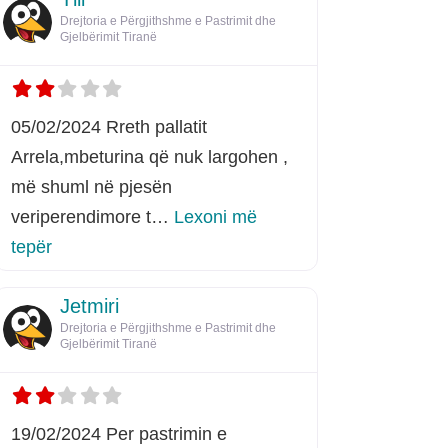
Drejtoria e Përgjithshme e Pastrimit dhe
Gjelbërimit Tiranë
05/02/2024 Rreth pallatit
Arrela,mbeturina që nuk largohen ,
më shuml në pjesën
veriperendimore t…
Lexoni më
rreth këtij listimi
tepër
Jetmiri
Drejtoria e Përgjithshme e Pastrimit dhe
Gjelbërimit Tiranë
19/02/2024 Per pastrimin e