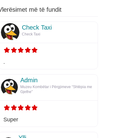
Vlerësimet më të fundit
Check Taxi
Check Taxi
.
Admin
Muzeu Kombëtar i Përgjimeve “Shtëpia me
Gjethe”
Super
Ylli